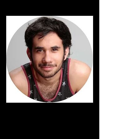
< regresar al talento
WEREVER- TUMORRO
Es un YouTuber cuyo canal consiste
principalmente en blogs y juegos.